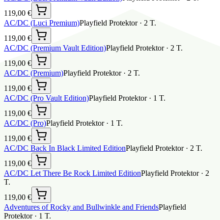
119,00 €
AC/DC (Luci Premium)
Playfield Protektor
·
2
T.
119,00 €
AC/DC (Premium Vault Edition)
Playfield Protektor
·
2
T.
119,00 €
AC/DC (Premium)
Playfield Protektor
·
2
T.
119,00 €
AC/DC (Pro Vault Edition)
Playfield Protektor
·
1
T.
119,00 €
AC/DC (Pro)
Playfield Protektor
·
1
T.
119,00 €
AC/DC Back In Black Limited Edition
Playfield Protektor
·
2
T.
119,00 €
AC/DC Let There Be Rock Limited Edition
Playfield Protektor
·
2
T.
119,00 €
Adventures of Rocky and Bullwinkle and Friends
Playfield
Protektor
·
1
T.