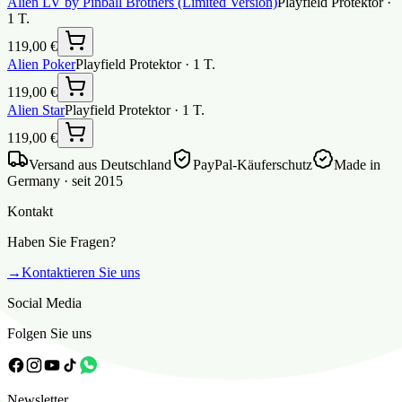
Alien LV by Pinball Brothers (Limited Version)
Playfield Protektor
·
1
T.
119,00 €
Alien Poker
Playfield Protektor
·
1
T.
119,00 €
Alien Star
Playfield Protektor
·
1
T.
119,00 €
Versand aus Deutschland
PayPal-Käuferschutz
Made in
Germany · seit 2015
Kontakt
Haben Sie Fragen?
→
Kontaktieren Sie uns
Social Media
Folgen Sie uns
Newsletter