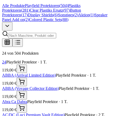
Alle Produkte
Playfield Protektoren
(
504
)
Plastiks
Protektoren
(
281
)
Clear Plastiks Ersatz
(
97
)
Button
Protektoren
(
17
)
Display Shields
(
6
)
Sonstiges
(
2
)
Aktion
(
1
)
Speaker
Panel Add on
(
2
)
Colored Plastic Sets
(
88
)
24 von 504 Produkten
24
Playfield Protektor
·
1
T.
119,00 €
ABBA (Arrival Limited Edition)
Playfield Protektor
·
1
T.
119,00 €
ABBA (Voyage Collector Edition)
Playfield Protektor
·
1
T.
119,00 €
Abra Ca Dabra
Playfield Protektor
·
1
T.
119,00 €
AC/DC (Luci Premium Vault Edition)
Playfield Protektor
·
2
T.